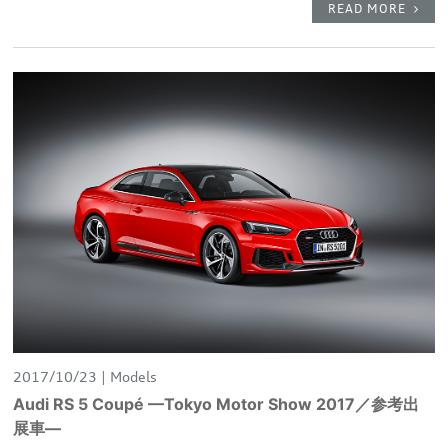
READ MORE
2017/10/23
Models
Audi RS 5 Coupé —Tokyo Motor Show 2017／参考出
展車—