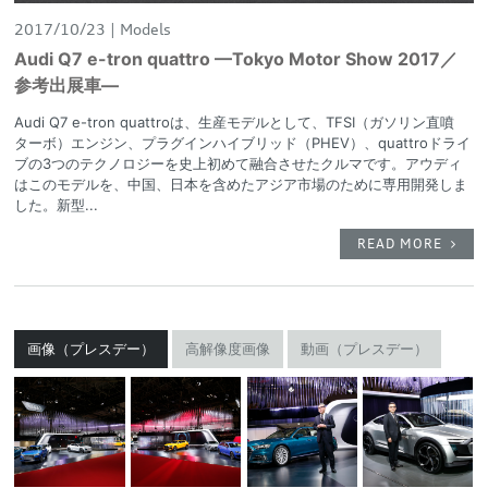
2017/10/23
Models
Audi Q7 e-tron quattro —Tokyo Motor Show 2017／
参考出展車—
Audi Q7 e-tron quattroは、生産モデルとして、TFSI（ガソリン直噴
ターボ）エンジン、プラグインハイブリッド（PHEV）、quattroドライ
ブの3つのテクノロジーを史上初めて融合させたクルマです。アウディ
はこのモデルを、中国、日本を含めたアジア市場のために専用開発しま
した。新型...
READ MORE
画像（プレスデー）
高解像度画像
動画（プレスデー）