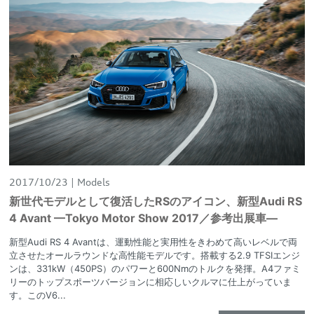
2017/10/23
Models
新世代モデルとして復活したRSのアイコン、新型Audi RS
4 Avant —Tokyo Motor Show 2017／参考出展車—
新型Audi RS 4 Avantは、運動性能と実用性をきわめて高いレベルで両
立させたオールラウンドな高性能モデルです。搭載する2.9 TFSIエンジ
ンは、331kW（450PS）のパワーと600Nmのトルクを発揮。A4ファミ
リーのトップスポーツバージョンに相応しいクルマに仕上がっていま
す。このV6...