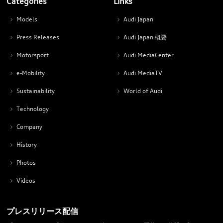
Categories
Links
Models
Audi Japan
Press Releases
Audi Japan 概要
Motorsport
Audi MediaCenter
e-Mobility
Audi MediaTV
Sustainability
World of Audi
Technology
Company
History
Photos
Videos
プレスリリース配信