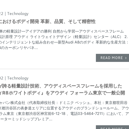
22
Technology
におけるボディ開発 革新、品質、そして精密性
自動車の軽量設計—アイデアの勝利 自然から学習—アウディスペースフレーム
設計原理 アウディ ライトウェイトデザイン（軽量設計）センター（ALC） 2.
インテリジェントな組み合わせ—新型Audi A8のボディ 革新的な生産方法
A8のカーボンリヤパネ...
READ MORE
02
Technology
が誇る軽量設計技術、アウディスペースフレームを採用した
ィR8ホワイトボディ』をアウディ フォーラム東京で一般公開
ジャパン株式会社（代表取締役社長：ドミニク ベッシュ、本社：東京都世田谷
京都渋谷区の表参道エリアに位置するアウディのブランドショールーム、ア
ラム東京（東京都渋谷区神宮前6-12-18 、電話03-5464-7211）において、
ーターミッドシッププレミア...