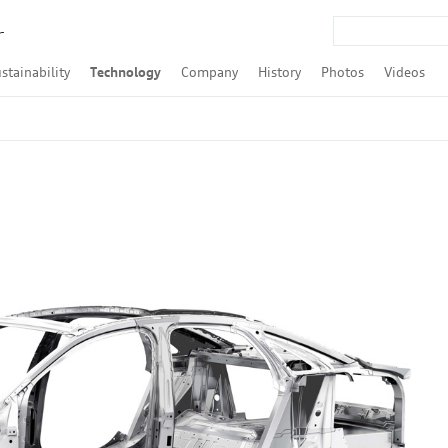
r
stainability
Technology
Company
History
Photos
Videos
Q4 Sportback e-tron
Q8 Sportback e-tron
-tron S Sportback
udi A3 Sedan
udi S3 Sedan
 Audi RS 3 Sedan
t / Audi A4 allroad quattro
nt
nt
nt
rtback
Q3 Sportback
rtback
portback
R8 Spyder
SDGs
ESG
Formula E
LMP / Le Mans / WEC
Touring car race / DTM / Rally
Audi TechTalk
Autonomous Driving
Powertrain
quattro
Audi tron
Audi connect / Digitalization
Audi pre sense
ASF
Lighting
Safety
Design
Efficiency
Audi Brand Transformation
Financial Result
Audi Japan
Tradition
Culture
Urban Future
Award
Companies and brand
Personalities
Models
Motorsport
TFSI（ガ
TDI（デ