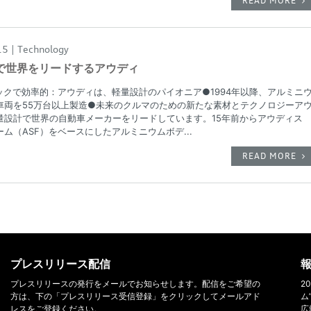
READ MORE
15
Technology
で世界をリードするアウディ
ックで効率的：アウディは、軽量設計のパイオニア●1994年以降、アルミニ
車両を55万台以上製造●未来のクルマのための新たな素材とテクノロジーア
量設計で世界の自動車メーカーをリードしています。15年前からアウディス
ム（ASF）をベースにしたアルミニウムボデ...
READ MORE
プレスリリース配信
報
プレスリリースの発行をメールでお知らせします。配信をご希望の
2
方は、下の「プレスリリース受信登録」をクリックしてメールアド
ム
レスをご登録ください。
広