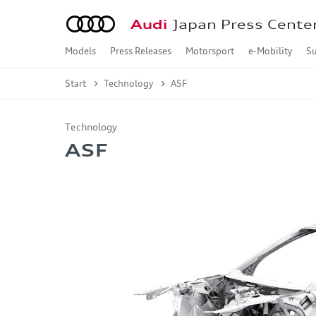
Audi
Japan Press Cente
Models
Press Releases
Motorsport
e-Mobility
Su
Audi A2 e-tron
Audi A6 e-tron
Audi e-tron GT
Audi Q4 e-tron
Audi Q6 e-tron
Audi Q8 e-tron
Audi A1
Audi A3
Audi A4
Audi A5
Audi A6
Audi A7
Audi A8
Audi Q2
Audi Q3
Audi Q5
Audi Q7
Audi Q8
Audi Q9
Audi TT
Audi R8
Concept Car
2026年
2025年
2024年
2023年
2022年
2021年
2020年
2019年
2018年
2017年
2016年
2015年
2014年
2013年
Audi A2 e-tron
Audi A6 e-tron
Audi Q4 e-tron / Audi 
Audi Q6 e-tron
Audi Q8 e-tron / Audi 
Audi e-tron S / Audi e
Audi A1 Sportback
Audi A3 Sportback / A
Audi S3 Sportback / A
Audi RS 3 Sportback /
Audi A4 / Audi A4 Avan
Audi S4 / Audi S4 Ava
Audi RS 4 Avant
Audi A5
Audi S5
Audi RS 5
Audi A6 / Audi A6 Ava
Audi S6 / Audi S6 Ava
Audi RS 6 Avant
Audi A7 Sportback
Audi S7 Sportback
Audi RS 7 Sportback
Audi A8 / Audi A8 L
Audi S8
Audi Q2
Audi SQ2
Audi Q3 / Audi Q3 Spo
Audi RS Q3 / Audi RS 
Audi Q5 / Audi Q5 Spo
Audi SQ5 / Audi SQ5 S
Audi Q7
Audi SQ7
Audi Q8
Audi SQ8
Audi RS Q8
Audi Q9
Audi TT Coupé
Audi TTS Coupé
Audi TT RS Coupé
Audi R8 Coupé / Audi 
Formula 1
Dakar Rally
Customer Racing
Motorsport History
Jan. - Mar.
Apr. - Jun.
Jul. - Sep.
Oct. - Dec.
Oct. - Dec.
Jul. - Sep.
Apr. - Jun.
Jan. - Mar.
Oct. - Dec.
Jul. - Sep.
Apr. - Jun.
Jan. - Mar.
Oct. - Dec.
Jul. - Sep.
Apr. - Jun.
Jan. - Mar.
Oct. - Dec.
Jul. - Sep.
Apr. - Jun.
Jan. - Mar.
Oct. - Dec.
Jul. - Sep.
Apr. - Jun.
Jan. - Mar.
Oct. - Dec.
Jul. - Sep.
Apr. - Jun.
Jan. - Mar.
Oct. - Dec.
Jul. - Sep.
Apr. - Jun.
Jan. - Mar.
Oct. - Dec.
Jul. - Sep.
Apr. - Jun.
Jan. - Mar.
Oct. - Dec.
Jul. - Sep.
Apr. - Jun.
Jan. - Mar.
Oct. - Dec.
Jul. - Sep.
Apr. - Jun.
Jan. - Mar.
Oct. - Dec.
Jul. - Sep.
Apr. - Jun.
Jan. - Mar.
Oct. - Dec.
Jul. - Sep.
Apr. - Jun.
Jan. - Mar.
Start
Technology
ASF
Technology
ASF