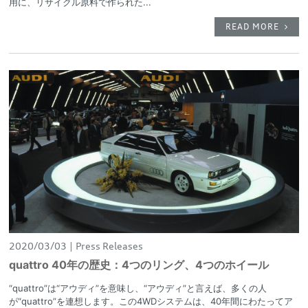
用に、リサイクル原料で作られた...
READ MORE
2020/03/03
Press Releases
quattro 40年の歴史：4つのリング、4つのホイール
“quattro”は“アウディ”を意味し、“アウディ”と言えば、多くの人
が“quattro”を連想します。この4WDシステムは、40年間にわたってア