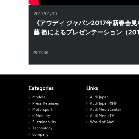
2017/01/30
《アウディ ジャパン2017年新春会見な
藤 徹によるプレゼンテーション（201
17:36
Categories
Links
Models
Audi Japan
Press Releases
Audi Japan 概要
Motorsport
Audi MediaCenter
e-Mobility
Audi MediaTV
Sustainability
World of Audi
Technology
Company