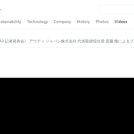
r
stainability
Technology
Company
History
Photos
Videos
Q4 Sportback e-tron
Q8 Sportback e-tron
-tron S Sportback
udi A3 Sedan
udi S3 Sedan
 Audi RS 3 Sedan
t / Audi A4 allroad quattro
nt
nt
nt
rtback
Q3 Sportback
rtback
portback
R8 Spyder
SDGs
ESG
Formula E
LMP / Le Mans / WEC
Touring car race / DTM / Rally
Audi TechTalk
Autonomous Driving
Powertrain
quattro
Audi tron
Audi connect / Digitalization
Audi pre sense
ASF
Lighting
Safety
Design
Efficiency
Audi Brand Transformation
Financial Result
Audi Japan
Tradition
Culture
Urban Future
Award
Companies and brand
Personalities
Models
Motorsport
TFSI（ガ
TDI（デ
udi A3 記者発表会》 アウディ ジャパン株式会社 代表取締役社長 斎藤 徹によ