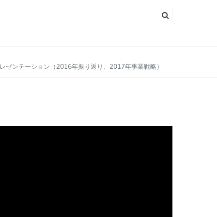
s
ソリン）
ィーゼル）
るプレゼンテーション（2016年振り返り、2017年事業戦略）