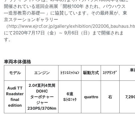
開催されている巡回企画展「開校100年 きたれ、バウハウス
—造形教育の基礎— 」に協賛しています。その最終展が、東
京ステーションギャラリー
（
http://www.ejrcf.or.jp/gallery/exhibition/202006_bauhaus.h
にて2020年7月17日（金）～ 9月6日（日）まで開催されま
す。
車両本体価格
車
モデル
エンジン
ﾄﾗﾝｽﾐｯｼｮﾝ
駆動方式
ｽﾃｱﾘﾝｸﾞ
2.0ℓ直列4気筒
Audi TT
DOHC
Roadster
6速
ターボチャー
quattro
右
7,29
final
Sﾄﾛﾆｯｸ
ジャー
edition
230PS/370Nm