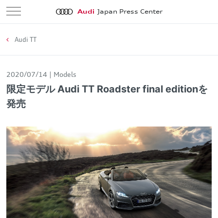
Audi
Japan Press Center
Audi TT
2020/07/14
Models
限定モデル Audi TT Roadster final editionを
発売