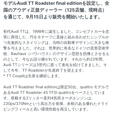
モデルAudi TT Roadster final editionを設定し、全
国のアウディ正規ディーラー（125店舗、現時点）
を通じて、9月15日より販売を開始いたします。
初代Audi TTは、1998年に誕生しました。コンセプトカーを忠
実に再現した、円をモチーフに直線と組み合わせたシンプルか
つ先進的なスタイリングは、当時の自動車デザインに大きな衝
撃を与えました。それは、世界的に有名なドイツの造形芸術学
校、Bauhaus（バウハウス）のデザイン思想を彷彿とさせるも
のとして、今なお語り継がれています。それから約22年間、
Audi TTシリーズは3世代に渡って進化を続けてきました。そ
して今年、TT Roadsterが生産終了を迎えます。
* TT Coupéは生産を継続します。
Audi TT Roadster final editionは限定50台。quattro モデルで
あるAudi TT Roadster 45 TFSI quattroをベースとしていま
す。搭載する2リッター直列4気筒ターボエンジンは、
230ps/370Nmという高出力を発揮。余裕のある優れたドライ
ビングフィールと高い環境性能を両立しています。