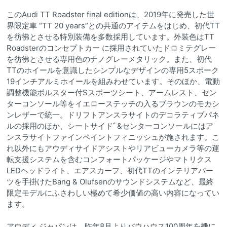
このAudi TT Roadster final editionは、2019年に発売した世
界限定車 “TT 20 years”との共通のアイテムをはじめ、初代TT
を彷彿とさせる特別装備を多数採用しています。外装色はTT
Roadsterのコンセプトカー に採用されていたドロミテグレー
を彷彿とさせる専用色のナノグレーメタリック。また、初代
TTのホイールを意識したシンプルなデザインの専用5スポーク
19インチアルミホイールを組みわせています。そのほか、電動
調整機能ボルスター付Sスポーツシート、アームレスト、セン
ターコンソール等をイエローステッチの入るブラウンのモカシ
ンレザーで統一。ドリフトアンスラサイトのデコラティブパネ
ルの採用のほか、シートサイドﾞ&センターコンソールにはア
ンスラサイトファインペイントフィニッシュが施されます。こ
れ以外にもアウディサイドアシストやリアビューカメラ等の運
転支援システムを含むコンフォートパッケージやマトリクス
LEDヘッドライト、エアスカーフ、初代TTのインテリアパー
ツを手掛けたBang & Olufsenのサウンドシステムなど、最終
限定モデルにふさわしい極めて希少価値の高い内容になってい
ます。
アウディ ジャパンは、昨年8月よりバウハウス100周年を機に