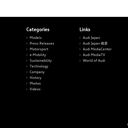
Categories
Links
Models
Audi Japan
Press Releases
Audi Japan 概要
Motorsport
Audi MediaCenter
e-Mobility
Audi MediaTV
Sustainability
World of Audi
Technology
Company
History
Photos
Videos