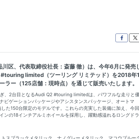

品川区、代表取締役社長：斎藤 徹）は、今年6月に発売
#touring limited（ツーリング リミテッド）を2018年
ーラー（125店舗：現時点）を通じて販売いたします。
nに次ぎ、2台目となるAudi Q2 #touring limitedは、パワフルな走りと
ースに、ナビゲーションパッケージやアシスタンスパッケージ、オートマ
した150台限定のモデルです。これらの充実した装備に加え、今
インの18インチアルミホイールを採用し、躍動感溢れるロングド
ミトスブラックメタリック、ナノグレーメタリック、マコウブルー