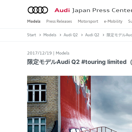
Audi
Japan Press Cente
Models
Press Releases
Motorsport
e-Mobility
Su
Audi A2 e-tron
Audi A6 e-tron
Audi e-tron GT
Audi Q4 e-tron
Audi Q6 e-tron
Audi Q8 e-tron
Audi A1
Audi A3
Audi A4
Audi A5
Audi A6
Audi A7
Audi A8
Audi Q2
Audi Q3
Audi Q5
Audi Q7
Audi Q8
Audi Q9
Audi TT
Audi R8
Concept Car
2026年
2025年
2024年
2023年
2022年
2021年
2020年
2019年
2018年
2017年
2016年
2015年
2014年
2013年
Audi A2 e-tron
Audi A6 e-tron
Audi Q4 e-tron / Audi 
Audi Q6 e-tron
Audi Q8 e-tron / Audi 
Audi e-tron S / Audi e
Audi A1 Sportback
Audi A3 Sportback / A
Audi S3 Sportback / A
Audi RS 3 Sportback /
Audi A4 / Audi A4 Avan
Audi S4 / Audi S4 Ava
Audi RS 4 Avant
Audi A5
Audi S5
Audi RS 5
Audi A6 / Audi A6 Ava
Audi S6 / Audi S6 Ava
Audi RS 6 Avant
Audi A7 Sportback
Audi S7 Sportback
Audi RS 7 Sportback
Audi A8 / Audi A8 L
Audi S8
Audi Q2
Audi SQ2
Audi Q3 / Audi Q3 Spo
Audi RS Q3 / Audi RS 
Audi Q5 / Audi Q5 Spo
Audi SQ5 / Audi SQ5 S
Audi Q7
Audi SQ7
Audi Q8
Audi SQ8
Audi RS Q8
Audi Q9
Audi TT Coupé
Audi TTS Coupé
Audi TT RS Coupé
Audi R8 Coupé / Audi 
Formula 1
Dakar Rally
Customer Racing
Motorsport History
Jan. - Mar.
Apr. - Jun.
Jul. - Sep.
Oct. - Dec.
Oct. - Dec.
Jul. - Sep.
Apr. - Jun.
Jan. - Mar.
Oct. - Dec.
Jul. - Sep.
Apr. - Jun.
Jan. - Mar.
Oct. - Dec.
Jul. - Sep.
Apr. - Jun.
Jan. - Mar.
Oct. - Dec.
Jul. - Sep.
Apr. - Jun.
Jan. - Mar.
Oct. - Dec.
Jul. - Sep.
Apr. - Jun.
Jan. - Mar.
Oct. - Dec.
Jul. - Sep.
Apr. - Jun.
Jan. - Mar.
Oct. - Dec.
Jul. - Sep.
Apr. - Jun.
Jan. - Mar.
Oct. - Dec.
Jul. - Sep.
Apr. - Jun.
Jan. - Mar.
Oct. - Dec.
Jul. - Sep.
Apr. - Jun.
Jan. - Mar.
Oct. - Dec.
Jul. - Sep.
Apr. - Jun.
Jan. - Mar.
Oct. - Dec.
Jul. - Sep.
Apr. - Jun.
Jan. - Mar.
Oct. - Dec.
Jul. - Sep.
Apr. - Jun.
Jan. - Mar.
Start
Models
Audi Q2
Audi Q2
限定モデルAudi
2017/12/19
Models
限定モデルAudi Q2 #touring li