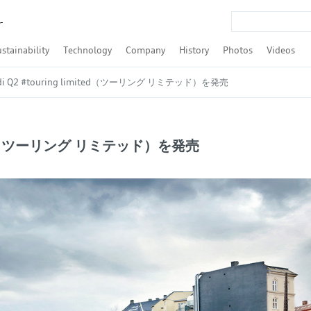
r
stainability
Technology
Company
History
Photos
Videos
Q4 Sportback e-tron
Q8 Sportback e-tron
-tron S Sportback
udi A3 Sedan
udi S3 Sedan
 Audi RS 3 Sedan
t / Audi A4 allroad quattro
nt
nt
nt
rtback
Q3 Sportback
rtback
portback
R8 Spyder
SDGs
ESG
Formula E
LMP / Le Mans / WEC
Touring car race / DTM / Rally
Audi TechTalk
Autonomous Driving
Powertrain
quattro
Audi tron
Audi connect / Digitalization
Audi pre sense
ASF
Lighting
Safety
Design
Efficiency
Audi Brand Transformation
Financial Result
Audi Japan
Tradition
Culture
Urban Future
Award
Companies and brand
Personalities
Models
Motorsport
TFSI（ガ
TDI（デ
 Q2 #touring limited（ツーリング リミテッド）を発売
mited（ツーリング リミテッド）を発売