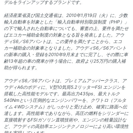
デルをラインアップするブランドです。
経済産業省及び国土交通省は、2010年1月19日（火）に、少数
輸入自動車を対象とした「輸入自動車特別取扱制度（PHP）」
の下で輸入された自動車についても、審査の上、要件を満たせ
ばエコカー補助金制度の対象となる旨を発表しました。アウ
ディS6／S6アバントは、この要件を満たすことから、エコ
カー補助金の対象車となりました。アウディS6／S6アバント
の新車の購入・登録を2010年9月末までに完了し、その際に車
齢13年超の車の廃車が伴う場合に、政府より25万円の購入補
助が得られます。
アウディS6／S6アバントは、プレミアムアッパークラス、ア
ウディA6のボディに、V型10気筒5.2リッターFSI エンジンを
搭載した高性能モデルです。最高出力435ps、最大トルク
540Nmという圧倒的なエンジンパワーを、クワトロ（フルタ
イム４WDシステム）がしっかりと受け止め、確実に路面へ伝
達します。高性能車でありながら、高圧の燃料をシリンダーに
直接噴射するFSIガソリン直噴技術や、エンジンの軽量設計な
ど、アウディの高効率エンジンテクノロジーにより高い環境性
能を実現しています。